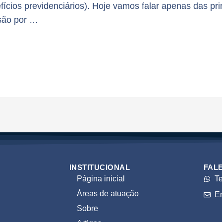
efícios previdenciários). Hoje vamos falar apenas das p
são por …
INSTITUCIONAL
FAL
Página inicial
T
Áreas de atuação
E
Sobre